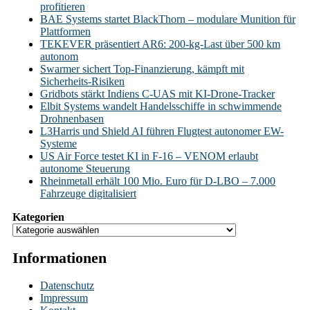
profitieren
BAE Systems startet BlackThorn – modulare Munition für
Plattformen
TEKEVER präsentiert AR6: 200-kg-Last über 500 km
autonom
Swarmer sichert Top-Finanzierung, kämpft mit
Sicherheits-Risiken
Gridbots stärkt Indiens C-UAS mit KI-Drone-Tracker
Elbit Systems wandelt Handelsschiffe in schwimmende
Drohnenbasen
L3Harris und Shield AI führen Flugtest autonomer EW-
Systeme
US Air Force testet KI in F-16 – VENOM erlaubt
autonome Steuerung
Rheinmetall erhält 100 Mio. Euro für D-LBO – 7.000
Fahrzeuge digitalisiert
Kategorien
Informationen
Datenschutz
Impressum