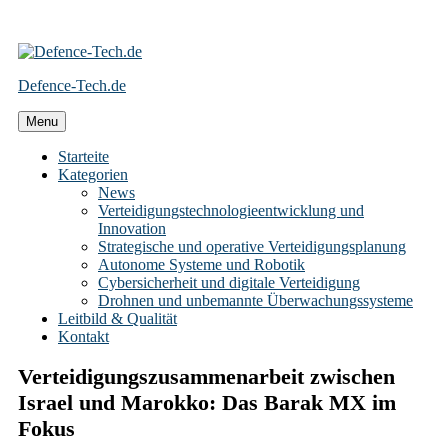
Skip
to
Defence-Tech.de
content
Menu
Starteite
Kategorien
News
Verteidigungstechnologieentwicklung und
Innovation
Strategische und operative Verteidigungsplanung
Autonome Systeme und Robotik
Cybersicherheit und digitale Verteidigung
Drohnen und unbemannte Überwachungssysteme
Leitbild & Qualität
Kontakt
Verteidigungszusammenarbeit zwischen
Israel und Marokko: Das Barak MX im
Fokus