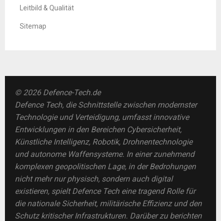
Leitbild & Qualität
Sitemap
© 2026 Defence-Tech.de
Defence Tech, die Schnittstelle zwischen modernster
Technologie und Verteidigung, umfasst innovative
Entwicklungen in den Bereichen Cybersicherheit,
Künstliche Intelligenz, Robotik, Drohnentechnologie
und autonome Waffensysteme. In einer zunehmend
komplexen geopolitischen Lage, in der Bedrohungen
nicht mehr nur physisch, sondern auch digital
existieren, spielt Defence Tech eine tragend Rolle für
die nationale Sicherheit, militärische Effizienz und den
Schutz kritischer Infrastrukturen. Darüber zu berichten