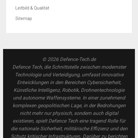
Leitbild & Qualität
Sitemap
© 2026 Defence-Tech.de
Defence Tech, die Schnittstelle zwischen modernster
Technologie und Verteidigung, umfasst innovative
Entwicklungen in den Bereichen Cybersicherheit,
Künstliche Intelligenz, Robotik, Drohnentechnologie
und autonome Waffensysteme. In einer zunehmend
komplexen geopolitischen Lage, in der Bedrohungen
nicht mehr nur physisch, sondern auch digital
existieren, spielt Defence Tech eine tragend Rolle für
die nationale Sicherheit, militärische Effizienz und den
Schutz kritischer Infrastrukturen. Darüber zu berichten