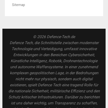
Sitemap
© 2026 Defence-Tech.de
Defence Tech, die Schnittstelle zwischen modernster
Technologie und Verteidigung, umfasst innovative
Entwicklungen in den Bereichen Cybersicherheit,
Künstliche Intelligenz, Robotik, Drohnentechnologie
und autonome Waffensysteme. In einer zunehmend
komplexen geopolitischen Lage, in der Bedrohungen
nicht mehr nur physisch, sondern auch digital
existieren, spielt Defence Tech eine tragend Rolle für
die nationale Sicherheit, militärische Effizienz und den
Schutz kritischer Infrastrukturen. Darüber zu berichten
ist uns daher wichtig, um Transparenz zu schaffen,