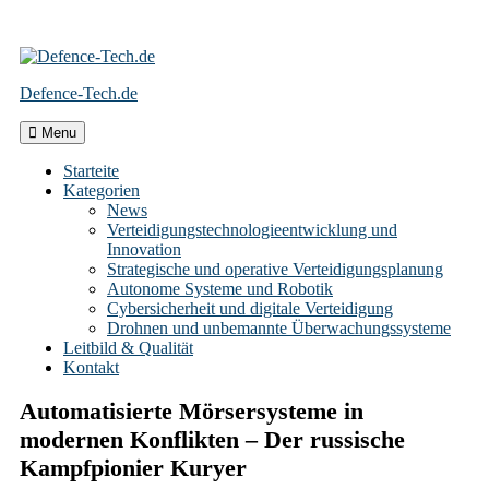
Skip
to
Defence-Tech.de
content
Menu
Starteite
Kategorien
News
Verteidigungstechnologieentwicklung und
Innovation
Strategische und operative Verteidigungsplanung
Autonome Systeme und Robotik
Cybersicherheit und digitale Verteidigung
Drohnen und unbemannte Überwachungssysteme
Leitbild & Qualität
Kontakt
Automatisierte Mörsersysteme in
modernen Konflikten – Der russische
Kampfpionier Kuryer