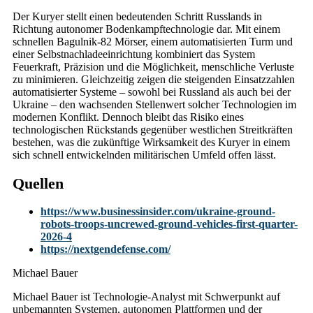
Der Kuryer stellt einen bedeutenden Schritt Russlands in
Richtung autonomer Bodenkampftechnologie dar. Mit einem
schnellen Bagulnik-82 Mörser, einem automatisierten Turm und
einer Selbstnachladeeinrichtung kombiniert das System
Feuerkraft, Präzision und die Möglichkeit, menschliche Verluste
zu minimieren. Gleichzeitig zeigen die steigenden Einsatzzahlen
automatisierter Systeme – sowohl bei Russland als auch bei der
Ukraine – den wachsenden Stellenwert solcher Technologien im
modernen Konflikt. Dennoch bleibt das Risiko eines
technologischen Rückstands gegenüber westlichen Streitkräften
bestehen, was die zukünftige Wirksamkeit des Kuryer in einem
sich schnell entwickelnden militärischen Umfeld offen lässt.
Quellen
https://www.businessinsider.com/ukraine-ground-
robots-troops-uncrewed-ground-vehicles-first-quarter-
2026-4
https://nextgendefense.com/
Michael Bauer
Michael Bauer ist Technologie-Analyst mit Schwerpunkt auf
unbemannten Systemen, autonomen Plattformen und der