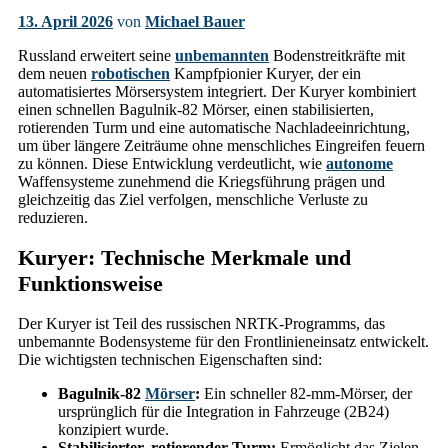
13. April 2026
von
Michael Bauer
Russland erweitert seine
unbemannten
Bodenstreitkräfte mit
dem neuen
robotischen
Kampfpionier Kuryer, der ein
automatisiertes Mörsersystem integriert. Der Kuryer kombiniert
einen schnellen Bagulnik-82 Mörser, einen stabilisierten,
rotierenden Turm und eine automatische Nachladeeinrichtung,
um über längere Zeiträume ohne menschliches Eingreifen feuern
zu können. Diese Entwicklung verdeutlicht, wie
autonome
Waffensysteme zunehmend die Kriegsführung prägen und
gleichzeitig das Ziel verfolgen, menschliche Verluste zu
reduzieren.
Kuryer: Technische Merkmale und
Funktionsweise
Der Kuryer ist Teil des russischen NRTK-Programms, das
unbemannte Bodensysteme für den Frontlinieneinsatz entwickelt.
Die wichtigsten technischen Eigenschaften sind:
Bagulnik-82
Mörser
:
Ein schneller 82-mm-Mörser, der
ursprünglich für die Integration in Fahrzeuge (2B24)
konzipiert wurde.
Stabilisierter, rotierender Turm:
Ermöglicht das Zielen