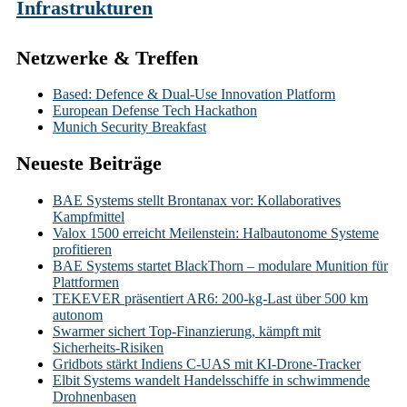
Infrastrukturen
Netzwerke & Treffen
Based: Defence & Dual-Use Innovation Platform
European Defense Tech Hackathon
Munich Security Breakfast
Neueste Beiträge
BAE Systems stellt Brontanax vor: Kollaboratives
Kampfmittel
Valox 1500 erreicht Meilenstein: Halbautonome Systeme
profitieren
BAE Systems startet BlackThorn – modulare Munition für
Plattformen
TEKEVER präsentiert AR6: 200-kg-Last über 500 km
autonom
Swarmer sichert Top-Finanzierung, kämpft mit
Sicherheits-Risiken
Gridbots stärkt Indiens C-UAS mit KI-Drone-Tracker
Elbit Systems wandelt Handelsschiffe in schwimmende
Drohnenbasen