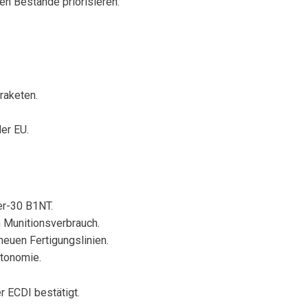
en Bestände priorisieren.
raketen.
er EU.
er-30 B1NT.
 Munitionsverbrauch.
euen Fertigungslinien.
utonomie.
 ECDI bestätigt.