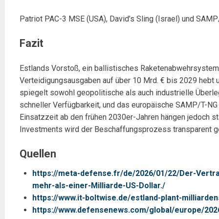
Patriot PAC-3 MSE (USA), David’s Sling (Israel) und SAMP/
Fazit
Estlands Vorstoß, ein ballistisches Raketenabwehrsystem v
Verteidigungsausgaben auf über 10 Mrd. € bis 2029 hebt u
spiegelt sowohl geopolitische als auch industrielle Über
schneller Verfügbarkeit, und das europäische SAMP/T-NG 
Einsatzzeit ab den frühen 2030er-Jahren hängen jedoch st
Investments wird der Beschaffungsprozess transparent ges
Quellen
https://meta-defense.fr/de/2026/01/22/Der-Vert
mehr-als-einer-Milliarde-US-Dollar./
https://www.it-boltwise.de/estland-plant-milliar
https://www.defensenews.com/global/europe/2026