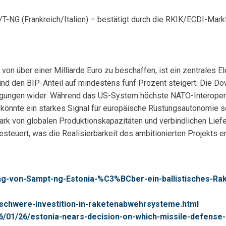
T-NG (Frankreich/Italien) – bestätigt durch die RKIK/ECDI-Mark
on über einer Milliarde Euro zu beschaffen, ist ein zentrales El
nd den BIP-Anteil auf mindestens fünf Prozent steigert. Die Do
legungen wider: Während das US-System höchste NATO-Interoperab
könnte ein starkes Signal für europäische Rüstungsautonomie se
ark von globalen Produktionskapazitäten und verbindlichen Liefe
teuert, was die Realisierbarkeit des ambitionierten Projekts er
rag-von-Sampt-ng-Estonia-%C3%BCber-ein-ballistisches-R
denschwere-investition-in-raketenabwehrsysteme.html
/01/26/estonia-nears-decision-on-which-missile-defense-