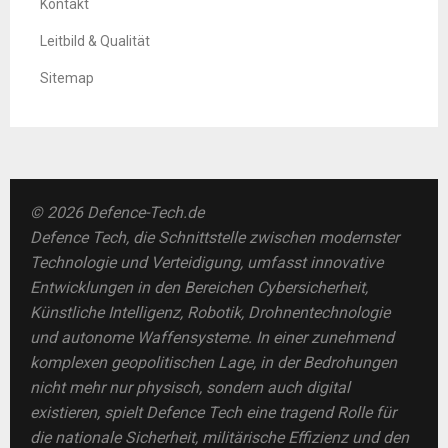
Kontakt
Leitbild & Qualität
Sitemap
© 2026 Defence-Tech.de
Defence Tech, die Schnittstelle zwischen modernster
Technologie und Verteidigung, umfasst innovative
Entwicklungen in den Bereichen Cybersicherheit,
Künstliche Intelligenz, Robotik, Drohnentechnologie
und autonome Waffensysteme. In einer zunehmend
komplexen geopolitischen Lage, in der Bedrohungen
nicht mehr nur physisch, sondern auch digital
existieren, spielt Defence Tech eine tragend Rolle für
die nationale Sicherheit, militärische Effizienz und den