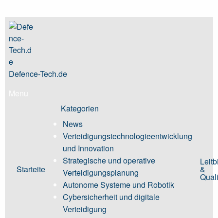
Skip
to
content
Defence-Tech.de
Menu
Kategorien
News
Verteidigungstechnologieentwicklung
und Innovation
Strategische und operative
Leitb
Starteite
&
Verteidigungsplanung
Quali
Autonome Systeme und Robotik
Cybersicherheit und digitale
Verteidigung