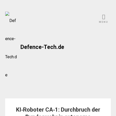
Skip
to
MENU
content
Defence-Tech.de
KI‑Roboter CA‑1: Durchbruch der