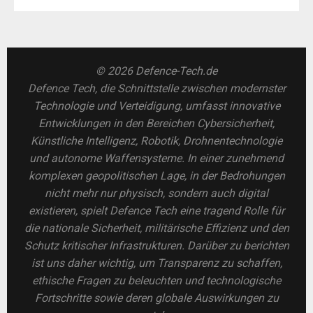
© 2026 Defence-Tech.de
Defence Tech, die Schnittstelle zwischen modernster
Technologie und Verteidigung, umfasst innovative
Entwicklungen in den Bereichen Cybersicherheit,
Künstliche Intelligenz, Robotik, Drohnentechnologie
und autonome Waffensysteme. In einer zunehmend
komplexen geopolitischen Lage, in der Bedrohungen
nicht mehr nur physisch, sondern auch digital
existieren, spielt Defence Tech eine tragend Rolle für
die nationale Sicherheit, militärische Effizienz und den
Schutz kritischer Infrastrukturen. Darüber zu berichten
ist uns daher wichtig, um Transparenz zu schaffen,
ethische Fragen zu beleuchten und technologische
Fortschritte sowie deren globale Auswirkungen zu