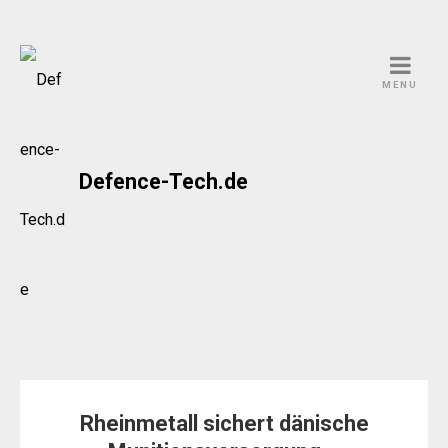
Skip
to
MENU
content
Defence-Tech.de
Rheinmetall sichert dänische