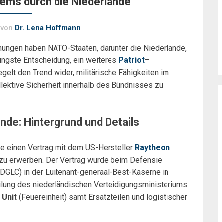
tems durch die Niederlande
von
Dr. Lena Hoffmann
nungen haben NATO-Staaten, darunter die Niederlande,
jüngste Entscheidung, ein weiteres
Patriot
–
gelt den Trend wider, militärische Fähigkeiten im
llektive Sicherheit innerhalb des Bündnisses zu
nde: Hintergrund und Details
te einen Vertrag mit dem US-Hersteller
Raytheon
 zu erwerben. Der Vertrag wurde beim Defensie
LC) in der Luitenant-generaal-Best-Kaserne in
teilung des niederländischen Verteidigungsministeriums
 Unit
(Feuereinheit) samt Ersatzteilen und logistischer