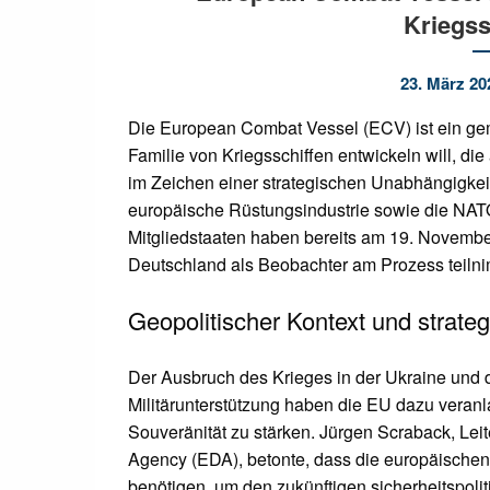
Kriegss
23. März 20
Die European Combat Vessel (ECV) ist ein ge
Familie von Kriegsschiffen entwickeln will, die
im Zeichen einer strategischen Unabhängigkeit
europäische Rüstungsindustrie sowie die NATO-
Mitgliedstaaten haben bereits am 19. November
Deutschland als Beobachter am Prozess teilni
Geopolitischer Kontext und strate
Der Ausbruch des Krieges in der Ukraine und di
Militärunterstützung haben die EU dazu veranl
Souveränität zu stärken. Jürgen Scraback, Lei
Agency (EDA), betonte, dass die europäische
benötigen, um den zukünftigen sicherheitspo