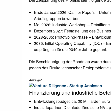
Die Zeitplanung des Projekts sieht folgende Sc
Ende Januar 2026: Call for Papers – Unter
Arbeitsgruppen bewerben.
Mai 2026: Industrie-Workshop – Detaillierte
Dezember 2027: Fertigstellung des Busines
2028-2035: Prototyping-Phase – Entwicklu
2035: Initial Operating Capability (IOC) – Er
ursprünglich für die 2040er-Jahre geplant.
Die Beschleunigung der Roadmap wurde durch 
jedoch das Risiko technischer Reifeprobleme 
Anzeige*
Finanzierung und industrielle Bete
Entwicklungsbudget: ca. 20 Milliarden Euro
Industriepartner: Die niederländische NVL p