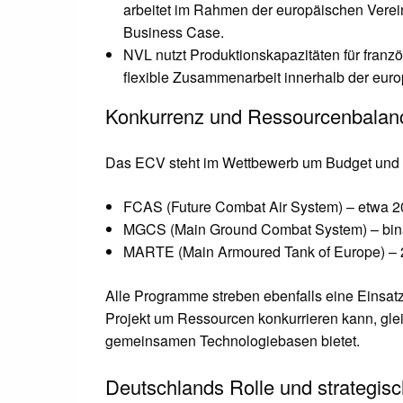
arbeitet im Rahmen der europäischen Vere
Business Case.
NVL nutzt Produktionskapazitäten für franzö
flexible Zusammenarbeit innerhalb der europ
Konkurrenz und Ressourcenbalan
Das ECV steht im Wettbewerb um Budget und A
FCAS (Future Combat Air System) – etwa 20 
MGCS (Main Ground Combat System) – binat
MARTE (Main Armoured Tank of Europe) – 20
Alle Programme streben ebenfalls eine Einsat
Projekt um Ressourcen konkurrieren kann, gleic
gemeinsamen Technologiebasen bietet.
Deutschlands Rolle und strategis