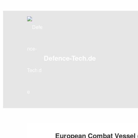
Skip
to
content
Defence-Tech.de
European Combat Vessel 