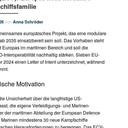
chiffsfamilie
26
von
Anna Schröder
meinsames europäisches Projekt, das eine modulare
 ab 2035 einsatzbereit sein soll. Das Vorhaben steht
 Europas im maritimen Bereich und soll die
Interoperabilität nachhaltig stärken. Sieben EU-
 2024 einen Letter of Intent unterzeichnet, während
mmt.
gische Motivation
e Unsicherheit über die langfristige US-
asst, die eigene Verteidigungs- und Marinen-
ter der maritimen Abteilung der European Defence
n Marinen mindestens 30 neue Kampfschiffe
litischen Herausforderungen zu begegnen. Das ECV-