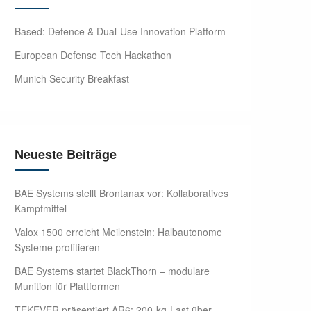
Based: Defence & Dual-Use Innovation Platform
European Defense Tech Hackathon
Munich Security Breakfast
Neueste Beiträge
BAE Systems stellt Brontanax vor: Kollaboratives
Kampfmittel
Valox 1500 erreicht Meilenstein: Halbautonome
Systeme profitieren
BAE Systems startet BlackThorn – modulare
Munition für Plattformen
TEKEVER präsentiert AR6: 200-kg-Last über