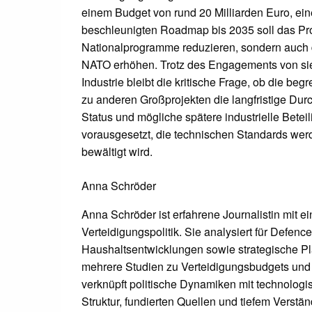
einem Budget von rund 20 Milliarden Euro, eine
beschleunigten Roadmap bis 2035 soll das Proj
Nationalprogramme reduzieren, sondern auch di
NATO erhöhen. Trotz des Engagements von sie
Industrie bleibt die kritische Frage, ob die be
zu anderen Großprojekten die langfristige Dur
Status und mögliche spätere industrielle Betei
vorausgesetzt, die technischen Standards werd
bewältigt wird.
Anna Schröder
Anna Schröder ist erfahrene Journalistin mit e
Verteidigungspolitik. Sie analysiert für Defen
Haushaltsentwicklungen sowie strategische Pla
mehrere Studien zu Verteidigungsbudgets und m
verknüpft politische Dynamiken mit technologis
Struktur, fundierten Quellen und tiefem Vers