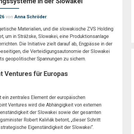
ungssysteme in der Slowakei
26
von
Anna Schröder
getische Materialien, und die slowakische ZVS Holding
 um in Strážske, Slowakei, eine Produktionsanlage
chten. Die Initiative zielt darauf ab, Engpässe in der
 beseitigen, die Verteidigungsautonomie der Slowakei
ts geopolitischer Spannungen zu sichern.
t Ventures für Europas
st ein zentrales Element der europäischen
oint Ventures wird die Abhängigkeit von externen
enständigkeit der Slowakei sowie der gesamten
minister Robert Kaliňák betont, „dieser Schritt
 strategische Eigenständigkeit der Slowakei“.