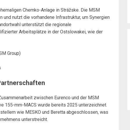
 ehemaligen Chemko-Anlage in Strážske. Die MSM
n und nutzt die vorhandene Infrastruktur, um Synergien
andortwahl unterstützt die regionale
fizierter Arbeitsplätze in der Ostslowakei, wie der
 MSM Group)
s
Partnerschaften
en Zusammenarbeit zwischen Eurenco und der MSM
vative 155-mm-MACS wurde bereits 2025 unterzeichnet.
stellern wie MESKO und Beretta abgeschlossen, was
rnehmens unterstreicht.