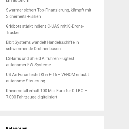
km autonom
Swarmer sichert Top-Finanzierung, kämpft mit
Sicherheits-Risiken
Gridbots stärkt Indiens C-UAS mit KI-Drone-
Tracker
Elbit Systems wandelt Handelsschiffe in
schwimmende Drohnenbasen
L3Harris und Shield AI führen Flugtest
autonomer EW-Systeme
US Air Force testet KI in F-16 – VENOM erlaubt
autonome Steuerung
Rheinmetall erhält 100 Mio. Euro für D-LBO –
7.000 Fahrzeuge digitalisiert
Kategorien