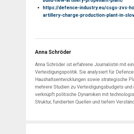
build-new-artillery-propellant-plant/
https://defence-industry.eu/csgs-zvs-h
artillery-charge-production-plant-in-slo
Anna Schröder
Anna Schröder ist erfahrene Journalistin mit ei
Verteidigungspolitik. Sie analysiert für Defenc
Haushaltsentwicklungen sowie strategische Pla
mehrere Studien zu Verteidigungsbudgets und mu
verknüpft politische Dynamiken mit technologisc
Struktur, fundierten Quellen und tiefem Verst
Post