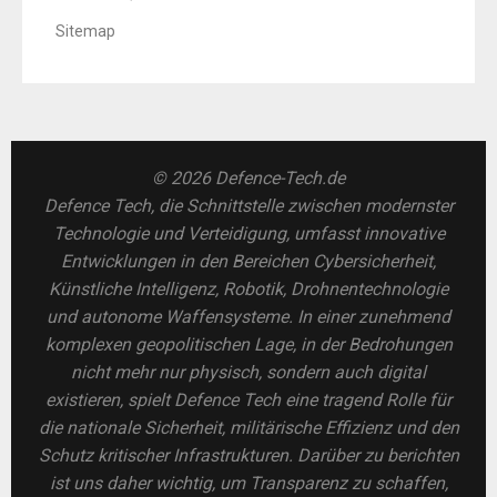
Sitemap
© 2026 Defence-Tech.de
Defence Tech, die Schnittstelle zwischen modernster
Technologie und Verteidigung, umfasst innovative
Entwicklungen in den Bereichen Cybersicherheit,
Künstliche Intelligenz, Robotik, Drohnentechnologie
und autonome Waffensysteme. In einer zunehmend
komplexen geopolitischen Lage, in der Bedrohungen
nicht mehr nur physisch, sondern auch digital
existieren, spielt Defence Tech eine tragend Rolle für
die nationale Sicherheit, militärische Effizienz und den
Schutz kritischer Infrastrukturen. Darüber zu berichten
ist uns daher wichtig, um Transparenz zu schaffen,