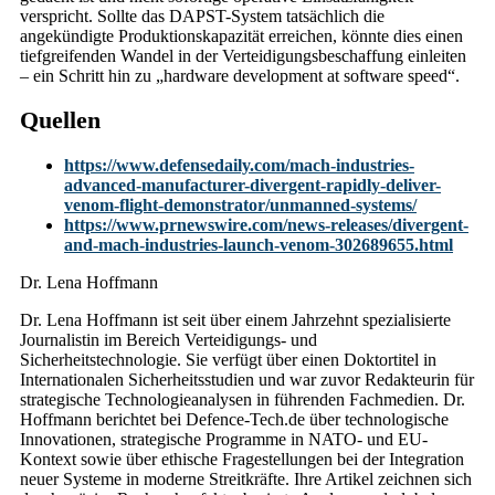
verspricht. Sollte das DAPST-System tatsächlich die
angekündigte Produktionskapazität erreichen, könnte dies einen
tiefgreifenden Wandel in der Verteidigungsbeschaffung einleiten
– ein Schritt hin zu „hardware development at software speed“.
Quellen
https://www.defensedaily.com/mach-industries-
advanced-manufacturer-divergent-rapidly-deliver-
venom-flight-demonstrator/unmanned-systems/
https://www.prnewswire.com/news-releases/divergent-
and-mach-industries-launch-venom-302689655.html
Dr. Lena Hoffmann
Dr. Lena Hoffmann ist seit über einem Jahrzehnt spezialisierte
Journalistin im Bereich Verteidigungs- und
Sicherheitstechnologie. Sie verfügt über einen Doktortitel in
Internationalen Sicherheitsstudien und war zuvor Redakteurin für
strategische Technologieanalysen in führenden Fachmedien. Dr.
Hoffmann berichtet bei Defence-Tech.de über technologische
Innovationen, strategische Programme in NATO- und EU-
Kontext sowie über ethische Fragestellungen bei der Integration
neuer Systeme in moderne Streitkräfte. Ihre Artikel zeichnen sich