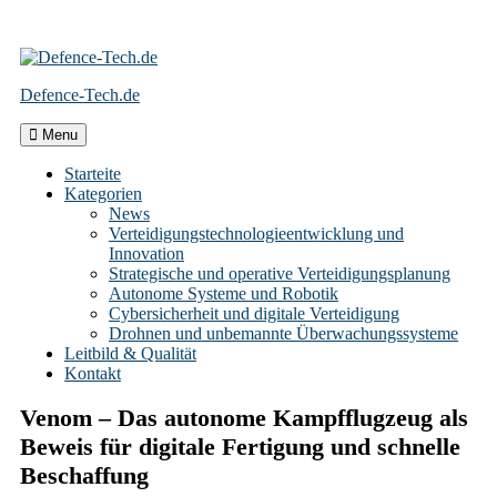
Skip
to
Defence-Tech.de
content
Menu
Starteite
Kategorien
News
Verteidigungstechnologieentwicklung und
Innovation
Strategische und operative Verteidigungsplanung
Autonome Systeme und Robotik
Cybersicherheit und digitale Verteidigung
Drohnen und unbemannte Überwachungssysteme
Leitbild & Qualität
Kontakt
Venom – Das autonome Kampfflugzeug als
Beweis für digitale Fertigung und schnelle
Beschaffung