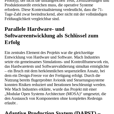
Prototyp, der nicht die umfangreichen Tests, Zertifizierungen und
Produktionsreife erreichen muss, die operative Systeme
erfordern. Diese Kontextualisierung verdeutlicht, dass die 71-
Tage-Zahl zwar beeindruckend, aber nicht mit der vollständigen
Feldtauglichkeit vergleichbar sind.
Parallele Hardware- und
Softwareentwicklung als Schlüssel zum
Erfolg
Ein zentrales Element des Projekts war die gleichzeitige
Entwicklung von Hardware und Software. Mach Industries
setzte ein gemeinsames Simulations- und Kontrollframework ein,
das Hardwaretests und Softwarevalidierung simultan ermöglichte
– ein Bruch mit dem herkömmlichen sequenziellen Ansatz, bei
dem ein Design-Freeze vor der Fertigung erfolgt. Durch die
Nutzung bereits flugerprobter Avionik und Steuerungssysteme
konnten Risiken reduziert und Iterationen beschleunigt werden.
Wie Mach Industries erklärte, wurde das Projekt mit einer
„Modular Open Systems Architecture (MOSA)“ umgesetzt, die
den Austausch von Komponenten ohne komplettes Redesign
erlaubt .
Adaptive Production System (DAPST) –