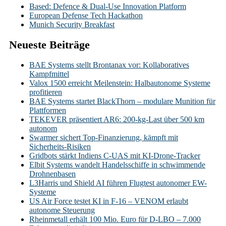
Based: Defence & Dual-Use Innovation Platform
European Defense Tech Hackathon
Munich Security Breakfast
Neueste Beiträge
BAE Systems stellt Brontanax vor: Kollaboratives
Kampfmittel
Valox 1500 erreicht Meilenstein: Halbautonome Systeme
profitieren
BAE Systems startet BlackThorn – modulare Munition für
Plattformen
TEKEVER präsentiert AR6: 200-kg-Last über 500 km
autonom
Swarmer sichert Top-Finanzierung, kämpft mit
Sicherheits-Risiken
Gridbots stärkt Indiens C-UAS mit KI-Drone-Tracker
Elbit Systems wandelt Handelsschiffe in schwimmende
Drohnenbasen
L3Harris und Shield AI führen Flugtest autonomer EW-
Systeme
US Air Force testet KI in F-16 – VENOM erlaubt
autonome Steuerung
Rheinmetall erhält 100 Mio. Euro für D-LBO – 7.000