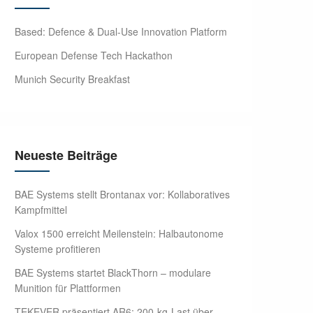
Based: Defence & Dual-Use Innovation Platform
European Defense Tech Hackathon
Munich Security Breakfast
Neueste Beiträge
BAE Systems stellt Brontanax vor: Kollaboratives
Kampfmittel
Valox 1500 erreicht Meilenstein: Halbautonome
Systeme profitieren
BAE Systems startet BlackThorn – modulare
Munition für Plattformen
TEKEVER präsentiert AR6: 200-kg-Last über