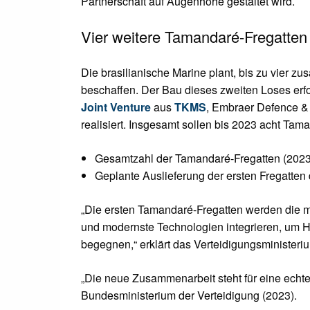
Partnerschaft auf Augenhöhe gestaltet wird.
Vier weitere Tamandaré-Fregatten
Die brasilianische Marine plant, bis zu vier z
beschaffen. Der Bau dieses zweiten Loses erfo
Joint Venture
aus
TKMS
, Embraer Defence & 
realisiert. Insgesamt sollen bis 2023 acht Tam
Gesamtzahl der Tamandaré-Fregatten (2023
Geplante Auslieferung der ersten Fregatten
„Die ersten Tamandaré-Fregatten werden die ma
und modernste Technologien integrieren, um H
begegnen,“ erklärt das Verteidigungsministeriu
„Die neue Zusammenarbeit steht für eine echte
Bundesministerium der Verteidigung (2023).