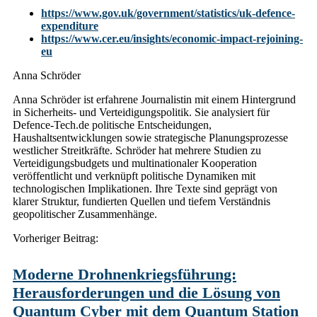
https://www.gov.uk/government/statistics/uk-defence-
expenditure
https://www.cer.eu/insights/economic-impact-rejoining-
eu
Anna Schröder
Anna Schröder ist erfahrene Journalistin mit einem Hintergrund
in Sicherheits- und Verteidigungspolitik. Sie analysiert für
Defence-Tech.de politische Entscheidungen,
Haushaltsentwicklungen sowie strategische Planungsprozesse
westlicher Streitkräfte. Schröder hat mehrere Studien zu
Verteidigungsbudgets und multinationaler Kooperation
veröffentlicht und verknüpft politische Dynamiken mit
technologischen Implikationen. Ihre Texte sind geprägt von
klarer Struktur, fundierten Quellen und tiefem Verständnis
geopolitischer Zusammenhänge.
Post
Vorheriger Beitrag:
navigation
Moderne Drohnenkriegsführung:
Herausforderungen und die Lösung von
Quantum Cyber mit dem Quantum Station