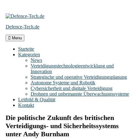
Skip
to
Defence-Tech.de
content
Menu
Starteite
Kategorien
News
Verteidigungstechnologieentwicklung und
Innovation
Strategische und operative Verteidigungsplanung
Autonome Systeme und Robotik
Cybersicherheit und digitale Verteidigung
Drohnen und unbemannte Überwachungssysteme
Leitbild & Qualität
Kontakt
Die politische Zukunft des britischen
Verteidigungs- und Sicherheitssystems
unter Andy Burnham