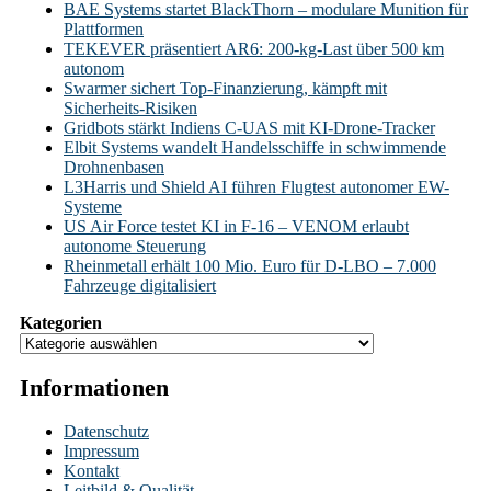
BAE Systems startet BlackThorn – modulare Munition für
Plattformen
TEKEVER präsentiert AR6: 200-kg-Last über 500 km
autonom
Swarmer sichert Top-Finanzierung, kämpft mit
Sicherheits-Risiken
Gridbots stärkt Indiens C-UAS mit KI-Drone-Tracker
Elbit Systems wandelt Handelsschiffe in schwimmende
Drohnenbasen
L3Harris und Shield AI führen Flugtest autonomer EW-
Systeme
US Air Force testet KI in F-16 – VENOM erlaubt
autonome Steuerung
Rheinmetall erhält 100 Mio. Euro für D-LBO – 7.000
Fahrzeuge digitalisiert
Kategorien
Informationen
Datenschutz
Impressum
Kontakt
Leitbild & Qualität