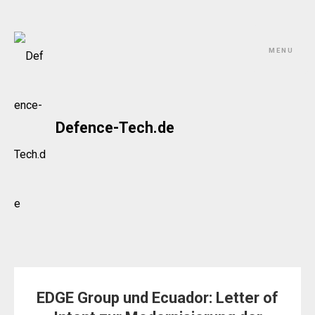
Skip
to
MENU
content
Defence-Tech.de
EDGE Group und Ecuador: Letter of