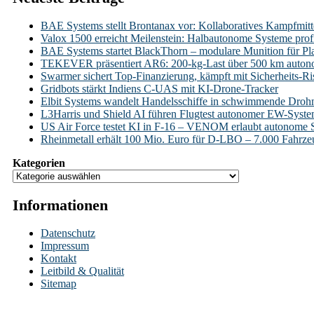
BAE Systems stellt Brontanax vor: Kollaboratives Kampfmitt
Valox 1500 erreicht Meilenstein: Halbautonome Systeme profi
BAE Systems startet BlackThorn – modulare Munition für Pl
TEKEVER präsentiert AR6: 200-kg-Last über 500 km auto
Swarmer sichert Top-Finanzierung, kämpft mit Sicherheits-Ri
Gridbots stärkt Indiens C-UAS mit KI-Drone-Tracker
Elbit Systems wandelt Handelsschiffe in schwimmende Droh
L3Harris und Shield AI führen Flugtest autonomer EW-Syst
US Air Force testet KI in F-16 – VENOM erlaubt autonome 
Rheinmetall erhält 100 Mio. Euro für D-LBO – 7.000 Fahrzeug
Kategorien
Informationen
Datenschutz
Impressum
Kontakt
Leitbild & Qualität
Sitemap