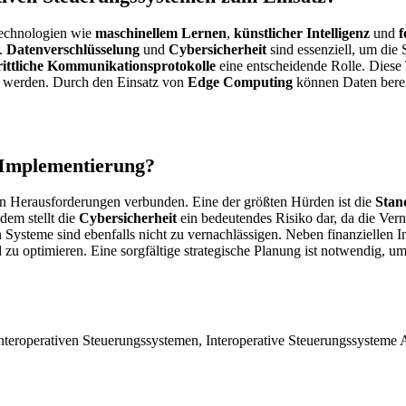
Technologien wie
maschinellem Lernen
,
künstlicher Intelligenz
und
f
t.
Datenverschlüsselung
und
Cybersicherheit
sind essenziell, um die
rittliche Kommunikationsprotokolle
eine entscheidende Rolle. Diese
ben werden. Durch den Einsatz von
Edge Computing
können Daten berei
 Implementierung?
hen Herausforderungen verbunden. Eine der größten Hürden ist die
Stan
dem stellt die
Cybersicherheit
ein bedeutendes Risiko dar, da die Vern
ysteme sind ebenfalls nicht zu vernachlässigen. Neben finanziellen I
 zu optimieren. Eine sorgfältige strategische Planung ist notwendig, u
 Interoperativen Steuerungssystemen, Interoperative Steuerungssysteme