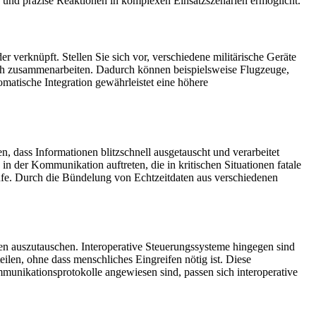
e und präzise Reaktionen in komplexen Einsatzszenarien ermöglicht.
er verknüpft. Stellen Sie sich vor, verschiedene militärische Geräte
ch zusammenarbeiten. Dadurch können beispielsweise Flugzeuge,
matische Integration gewährleistet eine höhere
n, dass Informationen blitzschnell ausgetauscht und verarbeitet
der Kommunikation auftreten, die in kritischen Situationen fatale
äufe. Durch die Bündelung von Echtzeitdaten aus verschiedenen
men auszutauschen. Interoperative Steuerungssysteme hingegen sind
ilen, ohne dass menschliches Eingreifen nötig ist. Diese
mmunikationsprotokolle angewiesen sind, passen sich interoperative