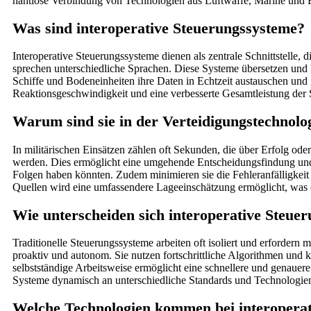
nahtlose Verbindung von Technologien aus Luftwaffe, Marine und Bod
Was sind interoperative Steuerungssysteme?
Interoperative Steuerungssysteme dienen als zentrale Schnittstelle, 
sprechen unterschiedliche Sprachen. Diese Systeme übersetzen un
Schiffe und Bodeneinheiten ihre Daten in Echtzeit austauschen und 
Reaktionsgeschwindigkeit und eine verbesserte Gesamtleistung der St
Warum sind sie in der Verteidigungstechnolog
In militärischen Einsätzen zählen oft Sekunden, die über Erfolg ode
werden. Dies ermöglicht eine umgehende Entscheidungsfindung und 
Folgen haben könnten. Zudem minimieren sie die Fehleranfälligkeit
Quellen wird eine umfassendere Lageeinschätzung ermöglicht, was die
Wie unterscheiden sich interoperative Steue
Traditionelle Steuerungssysteme arbeiten oft isoliert und erforder
proaktiv und autonom. Sie nutzen fortschrittliche Algorithmen und k
selbstständige Arbeitsweise ermöglicht eine schnellere und genauer
Systeme dynamisch an unterschiedliche Standards und Technologien a
Welche Technologien kommen bei interopera