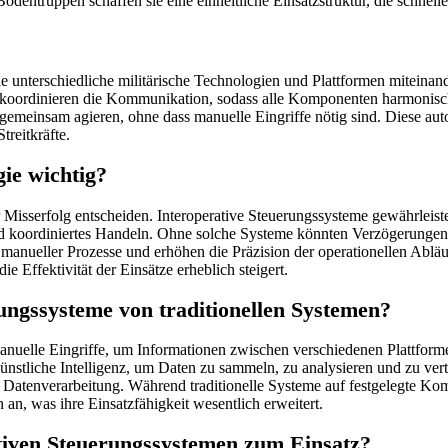
entruppen schaffen sie eine einheitliche Einsatzstruktur, die schnell
die unterschiedliche militärische Technologien und Plattformen miteinand
d koordinieren die Kommunikation, sodass alle Komponenten harmonis
gemeinsam agieren, ohne dass manuelle Eingriffe nötig sind. Diese auto
reitkräfte.
ie wichtig?
r Misserfolg entscheiden. Interoperative Steuerungssysteme gewährleiste
koordiniertes Handeln. Ohne solche Systeme könnten Verzögerungen in 
 manueller Prozesse und erhöhen die Präzision der operationellen Abl
 Effektivität der Einsätze erheblich steigert.
rungssysteme von traditionellen Systemen?
n manuelle Eingriffe, um Informationen zwischen verschiedenen Plattfor
ünstliche Intelligenz, um Daten zu sammeln, zu analysieren und zu verte
e Datenverarbeitung. Während traditionelle Systeme auf festgelegte Ko
n, was ihre Einsatzfähigkeit wesentlich erweitert.
tiven Steuerungssystemen zum Einsatz?