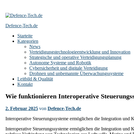
Skip
to
Defence-Tech.de
content
Starteite
Kategorien
News
Verteidigungstechnologieentwicklung und Innovation
Strategische und operative Verteidigungsplanung
Autonome Systeme und Robotik
Cybersicherheit und digitale Verteidigung
Drohnen und unbemannte Überwachungssysteme
Leitbild & Qualität
Kontakt
Wie funktionieren Interoperative Steuerungs
2. Februar 2025
von
Defence-Tech.de
Interoperative Steuerungssysteme ermöglichen die Integration und K
Interoperative Steuerungssysteme ermöglichen die Integration und K