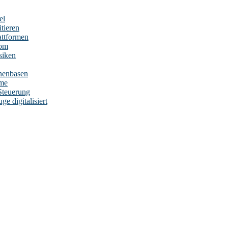
el
tieren
attformen
nom
siken
nenbasen
eme
Steuerung
e digitalisiert