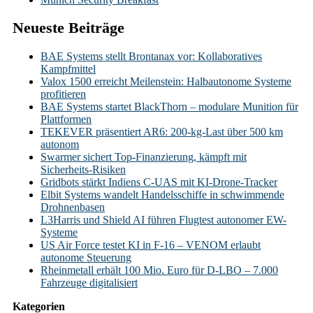
Neueste Beiträge
BAE Systems stellt Brontanax vor: Kollaboratives
Kampfmittel
Valox 1500 erreicht Meilenstein: Halbautonome Systeme
profitieren
BAE Systems startet BlackThorn – modulare Munition für
Plattformen
TEKEVER präsentiert AR6: 200-kg-Last über 500 km
autonom
Swarmer sichert Top-Finanzierung, kämpft mit
Sicherheits-Risiken
Gridbots stärkt Indiens C-UAS mit KI-Drone-Tracker
Elbit Systems wandelt Handelsschiffe in schwimmende
Drohnenbasen
L3Harris und Shield AI führen Flugtest autonomer EW-
Systeme
US Air Force testet KI in F-16 – VENOM erlaubt
autonome Steuerung
Rheinmetall erhält 100 Mio. Euro für D-LBO – 7.000
Fahrzeuge digitalisiert
Kategorien