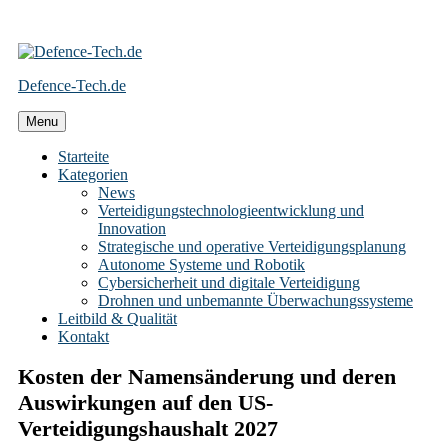
Skip
to
Defence-Tech.de
content
Menu
Starteite
Kategorien
News
Verteidigungstechnologieentwicklung und
Innovation
Strategische und operative Verteidigungsplanung
Autonome Systeme und Robotik
Cybersicherheit und digitale Verteidigung
Drohnen und unbemannte Überwachungssysteme
Leitbild & Qualität
Kontakt
Kosten der Namensänderung und deren
Auswirkungen auf den US-
Verteidigungshaushalt 2027