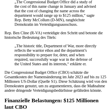
„The Congressional Budget Office did a study of
the cost of this name change in January and advised
that the cost of changing the name across the
department would range up to $125 million,“ sagte
Rep. Betty McCollum (D-MN), ranghöchste
Demokratin im Verteidigungsausschuss.
Rep. Ben Cline (R-VA) verteidigte den Schritt und betonte die
historische Bedeutung des Titels:
„The historic title, Department of War, more directly
reflects the warrior ethos and the department’s
responsibility to prepare for, deter, and when
required, successfully wage war in the defense of
the United States and its interests,“ erklärte er.
Die Congressional Budget Office (CBO) schätzte die
Gesamtkosten der Namensänderung im Jahr 2023 auf bis zu 125
Millionen US-Dollar (Quelle S1). Diese Schätzung wird von den
Demokraten genutzt, um zu argumentieren, dass die Maßnahme
andere dringende Verteidigungsbedürfnisse gefährden könnte.
Finanzielle Belastungen: $125 Millionen
laut CBO