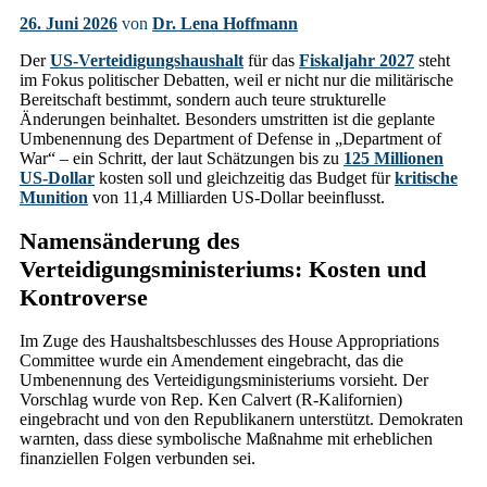
26. Juni 2026
von
Dr. Lena Hoffmann
Der
US-Verteidigungshaushalt
für das
Fiskaljahr 2027
steht
im Fokus politischer Debatten, weil er nicht nur die militärische
Bereitschaft bestimmt, sondern auch teure strukturelle
Änderungen beinhaltet. Besonders umstritten ist die geplante
Umbenennung des Department of Defense in „Department of
War“ – ein Schritt, der laut Schätzungen bis zu
125 Millionen
US-Dollar
kosten soll und gleichzeitig das Budget für
kritische
Munition
von 11,4 Milliarden US-Dollar beeinflusst.
Namensänderung des
Verteidigungsministeriums: Kosten und
Kontroverse
Im Zuge des Haushaltsbeschlusses des House Appropriations
Committee wurde ein Amendement eingebracht, das die
Umbenennung des Verteidigungsministeriums vorsieht. Der
Vorschlag wurde von Rep. Ken Calvert (R-Kalifornien)
eingebracht und von den Republikanern unterstützt. Demokraten
warnten, dass diese symbolische Maßnahme mit erheblichen
finanziellen Folgen verbunden sei.