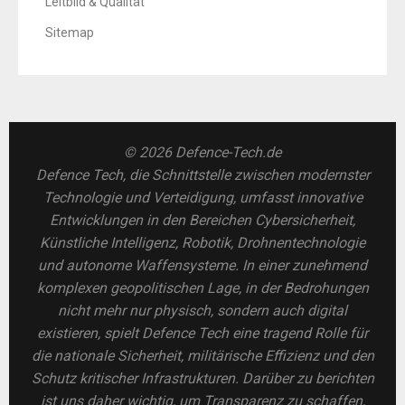
Leitbild & Qualität
Sitemap
© 2026 Defence-Tech.de
Defence Tech, die Schnittstelle zwischen modernster
Technologie und Verteidigung, umfasst innovative
Entwicklungen in den Bereichen Cybersicherheit,
Künstliche Intelligenz, Robotik, Drohnentechnologie
und autonome Waffensysteme. In einer zunehmend
komplexen geopolitischen Lage, in der Bedrohungen
nicht mehr nur physisch, sondern auch digital
existieren, spielt Defence Tech eine tragend Rolle für
die nationale Sicherheit, militärische Effizienz und den
Schutz kritischer Infrastrukturen. Darüber zu berichten
ist uns daher wichtig, um Transparenz zu schaffen,