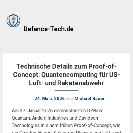
Skip
to
Defence-Tech.de
content
Technische Details zum Proof-of-
Concept: Quantencomputing für US-
Luft- und Raketenabwehr
24. März 2026
von
Michael Bauer
Am 27. Januar 2026 demonstrierten D-Wave
Quantum, Anduril Industries und Davidson
Technologies in einem frühen Proof-of-Concept, wie
ein Quanten-Hybrid-Solver die Planung von Luft- und