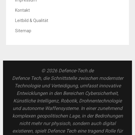
Impressum
Kontakt
Leitbild & Qualität
Sitemap
© 2026 Defence-Tech.de
Defence Tech, die Schnittstelle zwischen modernster
Technologie und Verteidigung, umfasst innovative
Entwicklungen in den Bereichen Cybersicherheit,
Künstliche Intelligenz, Robotik, Drohnentechnologie
und autonome Waffensysteme. In einer zunehmend
komplexen geopolitischen Lage, in der Bedrohungen
nicht mehr nur physisch, sondern auch digital
existieren, spielt Defence Tech eine tragend Rolle für