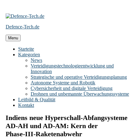
Skip
to
Defence-Tech.de
content
Menu
Starteite
Kategorien
News
Verteidigungstechnologieentwicklung und
Innovation
Strategische und operative Verteidigungsplanung
Autonome Systeme und Robotik
Cybersicherheit und digitale Verteidigung
Drohnen und unbemannte Überwachungssysteme
Leitbild & Qualität
Kontakt
Indiens neue Hyperschall‑Abfangsysteme
AD‑AH und AD‑AM: Kern der
Phase‑III‑Raketenabwehr