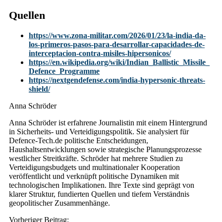
Quellen
https://www.zona-militar.com/2026/01/23/la-india-da-
los-primeros-pasos-para-desarrollar-capacidades-de-
interceptacion-contra-misiles-hipersonicos/
https://en.wikipedia.org/wiki/Indian_Ballistic_Missile_
Defence_Programme
https://nextgendefense.com/india-hypersonic-threats-
shield/
Anna Schröder
Anna Schröder ist erfahrene Journalistin mit einem Hintergrund
in Sicherheits- und Verteidigungspolitik. Sie analysiert für
Defence-Tech.de politische Entscheidungen,
Haushaltsentwicklungen sowie strategische Planungsprozesse
westlicher Streitkräfte. Schröder hat mehrere Studien zu
Verteidigungsbudgets und multinationaler Kooperation
veröffentlicht und verknüpft politische Dynamiken mit
technologischen Implikationen. Ihre Texte sind geprägt von
klarer Struktur, fundierten Quellen und tiefem Verständnis
geopolitischer Zusammenhänge.
Post
Vorheriger Beitrag: