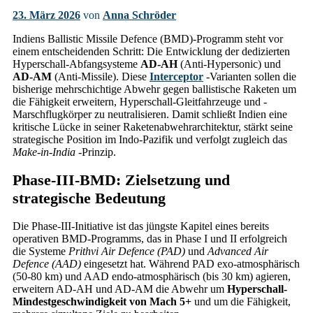
23. März 2026
von
Anna Schröder
Indiens Ballistic Missile Defence (BMD)-Programm steht vor
einem entscheidenden Schritt: Die Entwicklung der dedizierten
Hyperschall-Abfangsysteme
AD-AH
(Anti-Hypersonic) und
AD-AM
(Anti-Missile). Diese
Interceptor
-Varianten sollen die
bisherige mehrschichtige Abwehr gegen ballistische Raketen um
die Fähigkeit erweitern, Hyperschall-Gleitfahrzeuge und -
Marschflugkörper zu neutralisieren. Damit schließt Indien eine
kritische Lücke in seiner Raketenabwehrarchitektur, stärkt seine
strategische Position im Indo-Pazifik und verfolgt zugleich das
Make-in-India
-Prinzip.
Phase-III-BMD: Zielsetzung und
strategische Bedeutung
Die Phase-III-Initiative ist das jüngste Kapitel eines bereits
operativen BMD-Programms, das in Phase I und II erfolgreich
die Systeme
Prithvi Air Defence (PAD)
und
Advanced Air
Defence (AAD)
eingesetzt hat. Während PAD exo-atmosphärisch
(50-80 km) und AAD endo-atmosphärisch (bis 30 km) agieren,
erweitern AD-AH und AD-AM die Abwehr um
Hyperschall-
Mindestgeschwindigkeit von Mach 5+
und um die Fähigkeit,