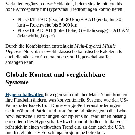
Varianten ergänzen diese Schichten, indem sie die mittlere bis
hohe Atmosphäre für Hyperschall-Bedrohungen kontrollieren.
Phase I/II: PAD (exo, 50-80 km) + AAD (endo, bis 30
km) – Reichweite bis 5.000 km
Phase III: AD-AH (hohe Höhe, Gleitfahrzeuge) + AD-AM
(Marschflugkörper)
Durch die Kombination entsteht ein
Multi-Layered Missile
Defense
-Netz, das sowohl klassische ballistische Raketen als
auch die nächsten Generationen von Hyperschallwaffen
abfangen kann.
Globale Kontext und vergleichbare
Systeme
Hyperschallwaffen
bewegen sich mit über Mach 5 und können
ihre Flugbahn ändern, was konventionelle Systeme wie den US-
Patriot oder Israels Iron Dome vor große Herausforderungen
stellt. Während Patriot und Iron Dome primär gegen ballistische
bzw. taktische Bedrohungen konzipiert sind, fehlt ihnen bislang
ein serienreifes Hyperschall-Abwehrmodul. Indiens Initiative
reiht sich in einen weltweiten Trend ein, zu dem auch die USA
und Israel intensiv Forschungsprogramme betreiben.