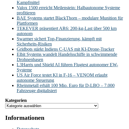
Kampfmittel
Valox 1500 erreicht Meilenstein: Halbautonome Systeme
profitieren
BAE Systems startet BlackThorn – modulare Munition für
Plattformen
TEKEVER präsentiert AR6: 200-kg-Last über 500 km
autonom
Swarmer sichert Top-Finanzierung, kämpft mit
Sicherheits-Risiken
Gridbots stärkt Indiens C-UAS mit KI-Drone-Tracker
Elbit Systems wandelt Handelsschiffe in schwimmende
Drohnenbasen
L3Harris und Shield AI führen Flugtest autonomer EW-
Systeme
US Air Force testet KI in F-16 – VENOM erlaubt
autonome Steuerung
Rheinmetall erhält 100 Mio. Euro für D-LBO – 7.000
Fahrzeuge digitalisiert
Kategorien
Informationen