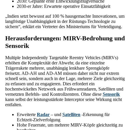
2030: Geplante erste Entwicklungsflugversuche
2030-er Jahre: Erwartete operative Einsatzfähigkeit
„Indien setzt bewusst auf 100 % hausgemachte Innovationen, um
langfristige Unabhängigkeit in der Rüstungs-Technologie zu
sichern“, erklärt ein Vertreter des Ministeriums für Verteidigung.
Herausforderungen: MIRV-Bedrohung und
Sensorik
Multiple Independently Targetable Reentry Vehicles (MIRVs)
erhöhen die Komplexität der Abwehr, da eine einzelne
Trägerrakete mehrere, unabhängig lenkbare Sprengköpfe
freisetzt. AD-AH und AD-AM müssen daher nicht nur extrem
schnell sein, sondern auch in der Lage, mehrere Ziele gleichzeitig
zu erfassen und zu engagieren. Dies erfordert ein
hochentwickeltes Netzwerk aus Frühwarnradaren, Satelliten und
vernetzten Befehls- und Kontrollzentren. Ohne diese
Sensorik
kann selbst der leistungsstärkste Interceptor seine Wirkung nicht
entfalten.
Erweiterte
Radar
– und
Satelliten
-Erkennung für
Echtzeit-Zielverfolgung
Hohe Feuerrate, um mehrere MIRV-Köpfe gleichzeitig zu