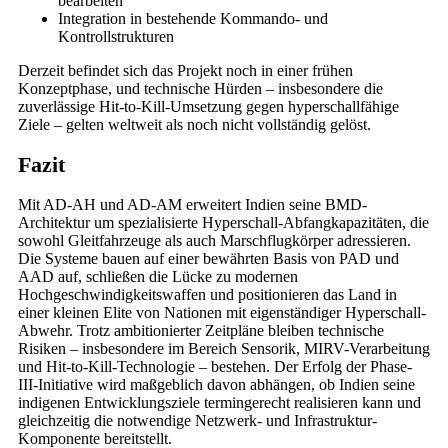
bearbeiten
Integration in bestehende Kommando- und
Kontrollstrukturen
Derzeit befindet sich das Projekt noch in einer frühen
Konzeptphase, und technische Hürden – insbesondere die
zuverlässige Hit-to-Kill-Umsetzung gegen hyperschallfähige
Ziele – gelten weltweit als noch nicht vollständig gelöst.
Fazit
Mit AD-AH und AD-AM erweitert Indien seine BMD-
Architektur um spezialisierte Hyperschall-Abfangkapazitäten, die
sowohl Gleitfahrzeuge als auch Marschflugkörper adressieren.
Die Systeme bauen auf einer bewährten Basis von PAD und
AAD auf, schließen die Lücke zu modernen
Hochgeschwindigkeitswaffen und positionieren das Land in
einer kleinen Elite von Nationen mit eigenständiger Hyperschall-
Abwehr. Trotz ambitionierter Zeitpläne bleiben technische
Risiken – insbesondere im Bereich Sensorik, MIRV-Verarbeitung
und Hit-to-Kill-Technologie – bestehen. Der Erfolg der Phase-
III-Initiative wird maßgeblich davon abhängen, ob Indien seine
indigenen Entwicklungsziele termingerecht realisieren kann und
gleichzeitig die notwendige Netzwerk- und Infrastruktur-
Komponente bereitstellt.