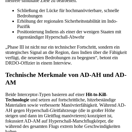
mehrere simultane Ziele zu bearbeiten.
Schließung der Lücke für hochmanövrierbare, schnelle
Bedrohungen
Erhöhung der regionalen Sicherheitsstabilität im Indo-
Pazifik
Positionierung Indiens als einer der wenigen Staaten mit
eigenständiger Hyperschall-Abwehr
„Phase III ist nicht nur ein technischer Fortschritt, sondern ein
strategisches Signal an die Region, dass Indien über die Fähigkeit
verfügt, die neuesten Bedrohungen zu begegnen“, betont ein
DRDO-Offizier in einem Interview.
Technische Merkmale von AD-AH und AD-
AM
Beide Interceptor-Typen basieren auf einer
Hit-to-Kill-
Technologie
und setzen auf fortschrittliche, hitzebeständige
Materialien sowie verbesserte Manövrierfähigkeit. Während AD-
AH gegen Hyperschall-Gleitfahrzeuge (die in großer Höhe
steigen und dann im Gleitflug manövrieren) konzipiert ist,
fokussiert AD-AM auf Hyperschall-Marschflugkörper, die
während des gesamten Flugs extrem hohe Geschwindigkeiten
halten.