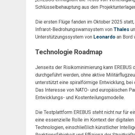
Schlüsselbehauptung aus den Projektunterlage
Die ersten Flüge fanden im Oktober 2025 statt
Infrarot-Bedrohungswarnsystem von
Thales
un
Unterstützungssystem von
Leonardo
an Bord 
Technologie Roadmap
Jenseits der Risikominimierung kann EREBUS d
durchgeführt werden, ohne aktive Militärflugz
unterstützt eine spiralförmige Entwicklung, bei
Das Interesse von NATO- und europäischen Par
Entwicklungs- und Kostenteilungsmodelle.
Die Testplattform EREBUS steht nicht nur für ei
eine essenzielle Rolle im Kontext der digitalen
Technologien, einschließlich künstlicher Intel
Reaktionsfähigkeit und Effizienz der Streitkräf