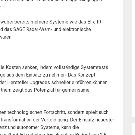
n.
, wobei bereits mehrere Systeme wie das Elix-IR
d das SAGE Radar-Warn- und elektronische
waren.
ie Kosten senken, indem vollständige Systemtests
euge aus dem Einsatz zu nehmen. Das Konzept
 der Hersteller Upgrades schneller einführen können.
tnern zeigt das Potenzial für gemeinsame
nen technologischen Fortschritt, sondern spielt auch
 Transformation der Verteidigung. Der Einsatz neuester
ligenz und autonomer Systeme, kann die
te maßgeblich erhöhen. Ein aktuelles Budget von 2,5