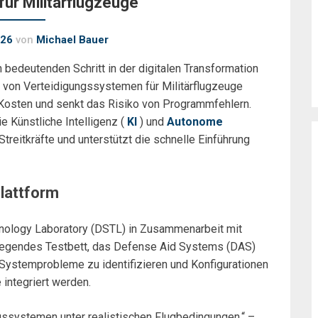
für Militärflugzeuge
026
von
Michael Bauer
 bedeutenden Schritt in der digitalen Transformation
n von Verteidigungssystemen für Militärflugzeuge
t Kosten und senkt das Risiko von Programmfehlern.
e Künstliche Intelligenz (
KI
) und
Autonome
Streitkräfte und unterstützt die schnelle Einführung
lattform
ology Laboratory (DSTL) in Zusammenarbeit mit
 fliegendes Testbett, das Defense Aid Systems (DAS)
he Systemprobleme zu identifizieren und Konfigurationen
 integriert werden.
ssystemen unter realistischen Flugbedingungen.“ –