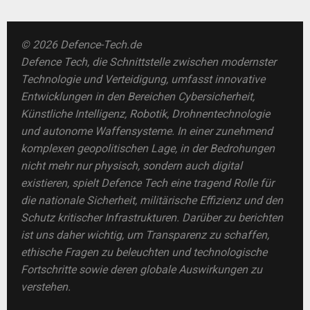
© 2026 Defence-Tech.de
Defence Tech, die Schnittstelle zwischen modernster
Technologie und Verteidigung, umfasst innovative
Entwicklungen in den Bereichen Cybersicherheit,
Künstliche Intelligenz, Robotik, Drohnentechnologie
und autonome Waffensysteme. In einer zunehmend
komplexen geopolitischen Lage, in der Bedrohungen
nicht mehr nur physisch, sondern auch digital
existieren, spielt Defence Tech eine tragend Rolle für
die nationale Sicherheit, militärische Effizienz und den
Schutz kritischer Infrastrukturen. Darüber zu berichten
ist uns daher wichtig, um Transparenz zu schaffen,
ethische Fragen zu beleuchten und technologische
Fortschritte sowie deren globale Auswirkungen zu
verstehen.