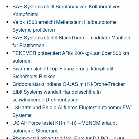
BAE Systems stellt Brontanax vor: Kollaboratives
Kampfmittel
Valox 1500 erreicht Meilenstein: Halbautonome
Systeme profitieren
BAE Systems startet BlackThorn – modulare Munition
für Plattformen
TEKEVER präsentiert AR6: 200-kg-Last über 500 km
autonom
Swarmer sichert Top-Finanzierung, kämpft mit
Sicherheits-Risiken
Gridbots stärkt Indiens C-UAS mit KI-Drone-Tracker
Elbit Systems wandelt Handelsschiffe in
schwimmende Drohnenbasen
L3Harris und Shield AI führen Flugtest autonomer EW-
Systeme
US Air Force testet KI in F-16 – VENOM erlaubt
autonome Steuerung
Rheinmetall erhält 100 Mio. Euro für D-LBO – 7.000