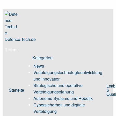
Skip
to
content
Defence-Tech.de
Menu
Kategorien
News
Verteidigungstechnologieentwicklung
und Innovation
Strategische und operative
Leitb
Starteite
&
Verteidigungsplanung
Quali
Autonome Systeme und Robotik
Cybersicherheit und digitale
Verteidigung