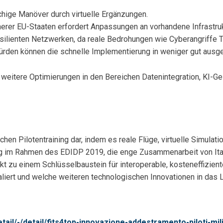
hige Manöver durch virtuelle Ergänzungen.
nerer EU-Staaten erfordert Anpassungen an vorhandene Infrastruk
ilienten Netzwerken, da reale Bedrohungen wie Cyberangriffe T
ürden können die schnelle Implementierung in weniger gut ausg
 weitere Optimierungen in den Bereichen Datenintegration, KI-
hen Pilotentraining dar, indem es reale Flüge, virtuelle Simulati
ung im Rahmen des EDIDP 2019, die enge Zusammenarbeit von Ita
t zu einem Schlüsselbaustein für interoperable, kosteneffizient
ert und welche weiteren technologischen Innovationen in das 
il/-/detail/fits4top-innovazione-addestramento-piloti-mili