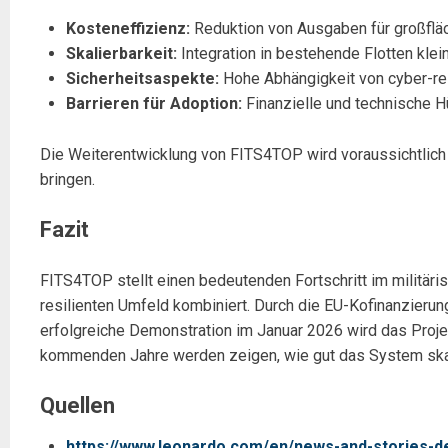
Kosteneffizienz:
Reduktion von Ausgaben für großfläc
Skalierbarkeit:
Integration in bestehende Flotten klei
Sicherheitsaspekte:
Hohe Abhängigkeit von cyber-res
Barrieren für Adoption:
Finanzielle und technische H
Die Weiterentwicklung von FITS4TOP wird voraussichtlich
bringen.
Fazit
FITS4TOP stellt einen bedeutenden Fortschritt im militärisc
resilienten Umfeld kombiniert. Durch die EU-Kofinanzier
erfolgreiche Demonstration im Januar 2026 wird das Projek
kommenden Jahre werden zeigen, wie gut das System skali
Quellen
https://www.leonardo.com/en/news-and-stories-deta