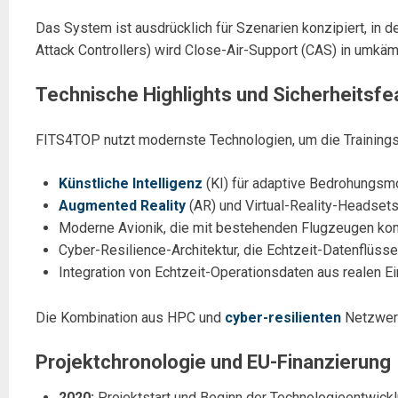
Das System ist ausdrücklich für Szenarien konzipiert, in 
Attack Controllers) wird Close-Air-Support (CAS) in umkäm
Technische Highlights und Sicherheitsfe
FITS4TOP nutzt modernste Technologien, um die Trainingsre
Künstliche Intelligenz
(KI) für adaptive Bedrohungsm
Augmented Reality
(AR) und Virtual-Reality-Headsets
Moderne Avionik, die mit bestehenden Flugzeugen kom
Cyber-Resilience-Architektur, die Echtzeit-Datenflüsse
Integration von Echtzeit-Operationsdaten aus realen E
Die Kombination aus HPC und
cyber-resilienten
Netzwerk
Projektchronologie und EU-Finanzierung
2020:
Projektstart und Beginn der Technologieentwick